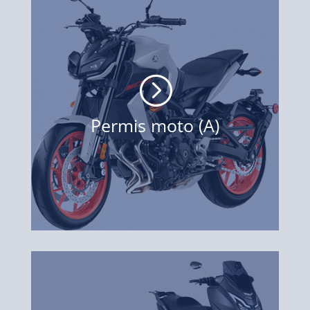
=
Permis moto (A)