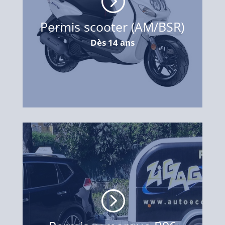
=
Permis scooter (AM/BSR)
Dès 14 ans
=