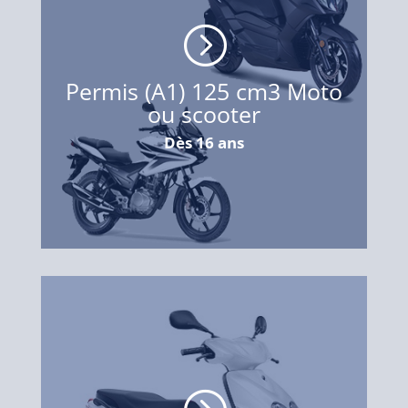
=
Permis (A1) 125 cm3 Moto
ou scooter
Dès 16 ans