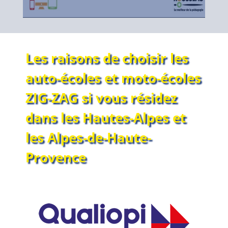
Les raisons de choisir les
auto-écoles et moto-écoles
ZIG-ZAG si vous résidez
dans les Hautes-Alpes et
les Alpes-de-Haute-
Provence