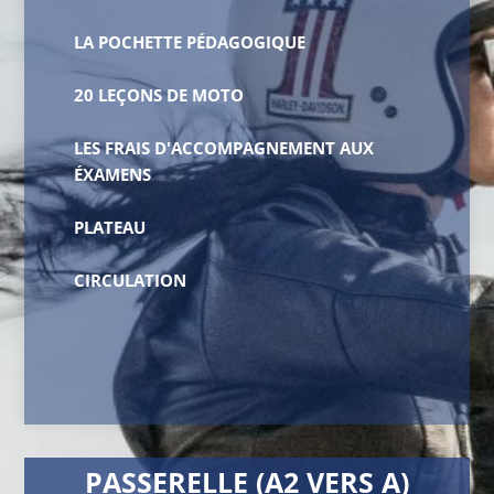
LA POCHETTE PÉDAGOGIQUE
20 LEÇONS DE MOTO
LES FRAIS D'ACCOMPAGNEMENT AUX
ÉXAMENS
PLATEAU
CIRCULATION
PASSERELLE (A2 VERS A)